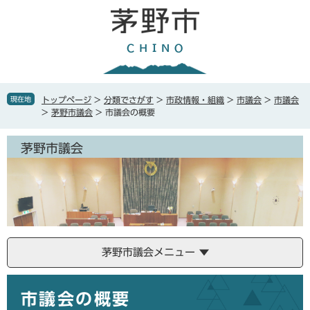
ペ
メ
ー
ニ
ジ
ュ
の
ー
先
を
頭
飛
で
ば
現在地
トップページ
>
分類でさがす
>
市政情報・組織
>
市議会
>
市議会
す
し
>
茅野市議会
>
市議会の概要
。
て
本
茅野市議会
文
へ
茅野市議会メニュー
本
市議会の概要
文