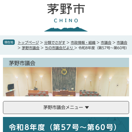
ペ
メ
ー
ニ
ジ
ュ
の
ー
先
を
頭
飛
で
ば
現在地
トップページ
>
分類でさがす
>
市政情報・組織
>
市議会
>
市議会
す
し
>
茅野市議会
>
ちの市議会だより
>
令和8年度（第57号～第60号）
。
て
本
茅野市議会
文
へ
茅野市議会メニュー
本
令和8年度（第57号～第60号）
文