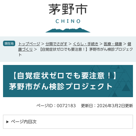
ペ
メ
ー
ニ
ジ
ュ
の
ー
先
を
頭
飛
で
ば
現在地
トップページ
>
分類でさがす
>
くらし・手続き
>
医療・健康
>
健
す
し
康づくり
>
【自覚症状ゼロでも要注意！】茅野市がん検診プロジェク
。
て
ト
本
文
本
へ
【自覚症状ゼロでも要注意！】
文
茅野市がん検診プロジェクト
ページID：0072183
更新日：2026年3月2日更新
ページ内目次