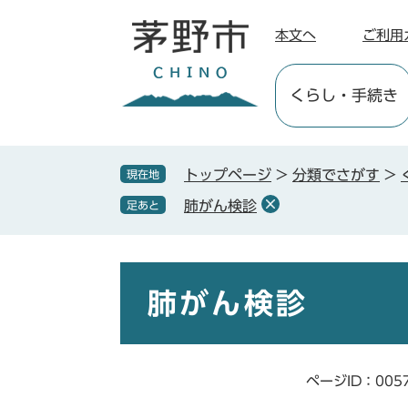
ペ
メ
ー
ニ
本文へ
ご利用
ジ
ュ
の
ー
くらし
・手続き
先
を
頭
飛
で
ば
す
し
トップページ
>
分類でさがす
>
現在地
。
て
肺がん検診
足あと
本
文
へ
本
文
肺がん検診
ページID：005