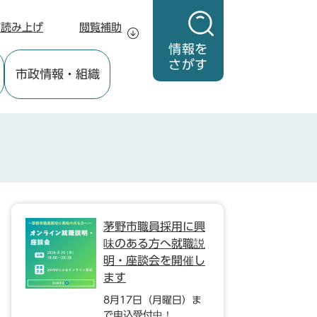
声読み上げ
閲覧補助
情報を
さがす
市政情報
・組織
茅野市職員採用に興
味のある方へ就職説
明・座談会を開催し
ます
8月17日（月曜日）ま
で申込受付中！