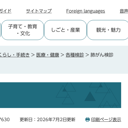
ガイド
サイトマップ
Foreign languages
音
子育て
・教育
しごと
・産業
観光
・魅力
・文化
くらし・手続き
>
医療・健康
>
各種検診
>
肺がん検診
7630
更新日：2026年7月2日更新
印刷ページ表示