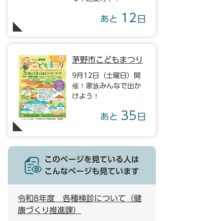
12
あと
日
茅野市こどもまつり
9月12日（土曜日）開
催！家族みんなで出か
けよう！
35
あと
日
このページを見ている人は
こんなページも見ています
令和8年度 各種検診について（健
康づくり推進課）