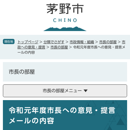
ペ
メ
ー
ニ
ジ
ュ
の
ー
先
を
頭
飛
で
ば
現在地
トップページ
>
分類でさがす
>
市政情報・組織
>
市長の部屋
>
市
す
し
政への意見・提言
>
市長の部屋
>
令和元年度市長への意見・提言メ
。
て
ールの内容
本
文
へ
市長の部屋
市長の部屋メニュー
本
令和元年度市長への意見・提言
文
メールの内容