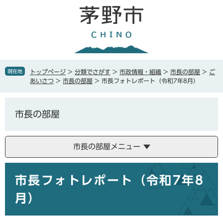
ペ
メ
ー
ニ
ジ
ュ
の
ー
先
を
頭
飛
で
ば
現在地
トップページ
>
分類でさがす
>
市政情報・組織
>
市長の部屋
>
ご
す
し
あいさつ
>
市長の部屋
>
市長フォトレポート（令和7年8月）
。
て
本
文
市長の部屋
へ
市長の部屋メニュー
本
市長フォトレポート（令和7年8
文
月）