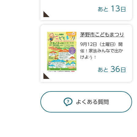
13
あと
日
茅野市こどもまつり
9月12日（土曜日）開
催！家族みんなで出か
けよう！
36
あと
日
よくある質問