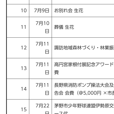
10
7月9日
お別れ会 生花
7月10
11
葬儀 生花
日
7月11
12
諏訪地域森林づくり・林業振
日
7月11
高円宮家根付展記念アワード
13
日
費
7月11
長野県消防ポンプ操法大会及
14
日
告会 会費（＠5,000円 ×
7月22
茅野市少年野球連盟伊勢原交
15
日
ース代