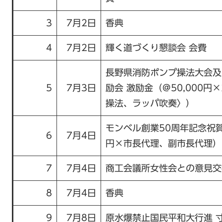
3
7月2日
香典
4
7月2日
輝く道づくり懇談会 会費
長野県消防ポンプ操法大会及
5
7月3日
励会 激励金（＠50,000円
操法、ラッパ吹奏〉）
モンベル創業50周年記念祝賀会
6
7月4日
円×市長代理、副市長代理）
7
7月4日
商工会議所女性会との意見交
8
7月4日
香典
9
7月8日
原水爆禁止国民平和大行進 