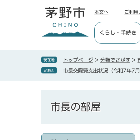
ペ
メ
ー
ニ
本文へ
ご利用
ジ
ュ
の
ー
くらし
・手続き
先
を
頭
飛
で
ば
す
し
トップページ
>
分類でさがす
>
現在地
。
て
市長交際費支出状況（令和7年7
足あと
本
文
へ
市長の部屋