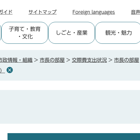
ガイド
サイトマップ
Foreign languages
音
子育て
・教育
しごと
・産業
観光
・魅力
・文化
市政情報・組織
>
市長の部屋
>
交際費支出状況
>
市長の部屋
月）
本