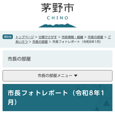
ペ
メ
ー
ニ
ジ
ュ
の
ー
先
を
頭
飛
で
ば
現在地
トップページ
>
分類でさがす
>
市政情報・組織
>
市長の部屋
>
ご
す
し
あいさつ
>
市長の部屋
>
市長フォトレポート（令和8年1月）
。
て
本
文
市長の部屋
へ
市長の部屋メニュー
本
市長フォトレポート（令和8年1
文
月）