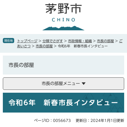
ペ
メ
ー
ニ
ジ
ュ
の
ー
先
を
頭
飛
で
ば
現在地
トップページ
>
分類でさがす
>
市政情報・組織
>
市長の部屋
>
ご
す
し
あいさつ
>
市長の部屋
>
令和6年 新春市長インタビュー
。
て
本
文
市長の部屋
へ
市長の部屋メニュー
本
令和6年 新春市長インタビュー
文
ページID：0056673
更新日：2024年1月1日更新