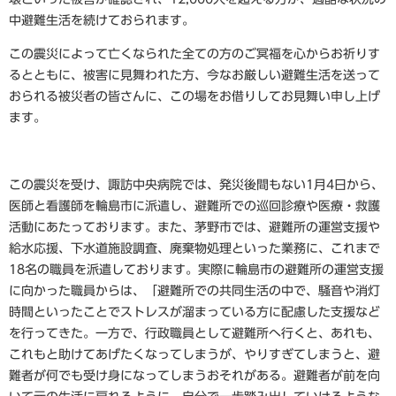
中避難生活を続けておられます。
この震災によって亡くなられた全ての方のご冥福を心からお祈りす
るとともに、被害に見舞われた方、今なお厳しい避難生活を送って
おられる被災者の皆さんに、この場をお借りしてお見舞い申し上げ
ます。
この震災を受け、諏訪中央病院では、発災後間もない1月4日から、
医師と看護師を輪島市に派遣し、避難所での巡回診療や医療・救護
活動にあたっております。また、茅野市では、避難所の運営支援や
給水応援、下水道施設調査、廃棄物処理といった業務に、これまで
18名の職員を派遣しております。実際に輪島市の避難所の運営支援
に向かった職員からは、「避難所での共同生活の中で、騒音や消灯
時間といったことでストレスが溜まっている方に配慮した支援など
を行ってきた。一方で、行政職員として避難所へ行くと、あれも、
これもと助けてあげたくなってしまうが、やりすぎてしまうと、避
難者が何でも受け身になってしまうおそれがある。避難者が前を向