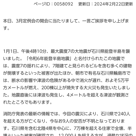
ページID：0058092
更新日：2024年2月22日更新
本日、3月定例会の開会に当たりまして、一言ご挨拶を申し上げま
す。
1月1日、午後4時10分、最大震度7の大地震が石川県能登半島を襲
いました。「令和6年能登半島地震」と名付けられたこの地震で
は、震度7の揺れにより、7階建てと見られるビルを含む多くの建物
が倒壊するといった被害が出たほか、朝市で有名な石川県輪島市で
は、断水の影響や津波の危険がある中で消火が遅れ、およそ5万平
方メートルが燃え、200棟以上が焼失する大火災も発生いたしまし
た。地震直後には津波も発生し、4メートルを超える津波が観測さ
れたところでもあります。
消防庁発表の最新の情報では、今回の震災により、石川県で240人
を超える方が亡くなり、今なお9人の安否が不明となっておりま
す。石川県を含む北陸4県を中心に、7万棟を超える住家で全壊、半
壊といった被害が確認され、12,000人を超える方が、過酷な状況の