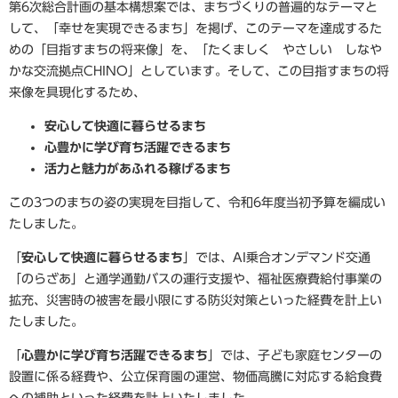
第6次総合計画の基本構想案では、まちづくりの普遍的なテーマと
して、「幸せを実現できるまち」を掲げ、このテーマを達成するた
めの「目指すまちの将来像」を、「たくましく やさしい しなや
かな交流拠点CHINO」としています。そして、この目指すまちの将
来像を具現化するため、
安心して快適に暮らせるまち
心豊かに学び育ち活躍できるまち
活力と魅力があふれる稼げるまち
この3つのまちの姿の実現を目指して、令和6年度当初予算を編成い
たしました。
「
安心して快適に暮らせるまち
」では、AI乗合オンデマンド交通
「のらざあ」と通学通勤バスの運行支援や、福祉医療費給付事業の
拡充、災害時の被害を最小限にする防災対策といった経費を計上い
たしました。
「
心豊かに学び育ち活躍できるまち
」では、子ども家庭センターの
設置に係る経費や、公立保育園の運営、物価高騰に対応する給食費