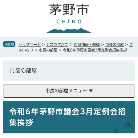
ペ
メ
ー
ニ
ジ
ュ
の
ー
先
を
頭
飛
で
ば
現在地
トップページ
>
分類でさがす
>
市政情報・組織
>
市長の部屋
>
ご
す
し
あいさつ
>
市長の部屋
>
令和6年茅野市議会3月定例会招集挨拶
。
て
本
文
市長の部屋
へ
市長の部屋メニュー
本
令和6年茅野市議会3月定例会招
文
集挨拶