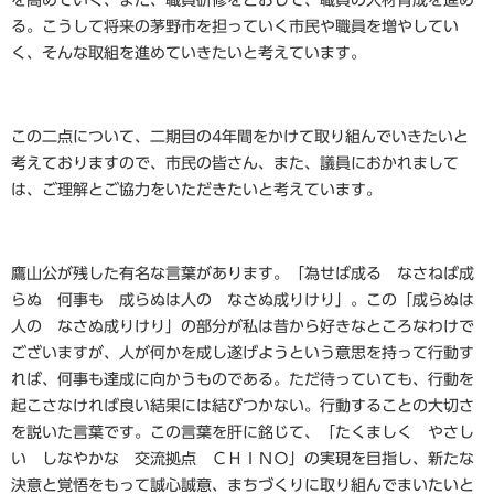
を高めていく、また、職員研修をとおして、職員の人材育成を進め
る。こうして将来の茅野市を担っていく市民や職員を増やしてい
く、そんな取組を進めていきたいと考えています。
この二点について、二期目の4年間をかけて取り組んでいきたいと
考えておりますので、市民の皆さん、また、議員におかれまして
は、ご理解とご協力をいただきたいと考えています。
鷹山公が残した有名な言葉があります。「為せば成る なさねば成
らぬ 何事も 成らぬは人の なさぬ成りけり」。この「成らぬは
人の なさぬ成りけり」の部分が私は昔から好きなところなわけで
ございますが、人が何かを成し遂げようという意思を持って行動す
れば、何事も達成に向かうものである。ただ待っていても、行動を
起こさなければ良い結果には結びつかない。行動することの大切さ
を説いた言葉です。この言葉を肝に銘じて、「たくましく やさし
い しなやかな 交流拠点 ＣＨＩＮＯ」の実現を目指し、新たな
決意と覚悟をもって誠心誠意、まちづくりに取り組んでまいたいと