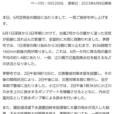
ページID：0052006
更新日：2023年6月8日更新
​本日、6月定例会の開会に当たりまして、一言ご挨拶を申し上げま
す。
6月1日深夜から3日早朝にかけて、台風2号からの暖かく湿った空気
が前線に流れ込んだ影響で、全国的に大雨に見舞われました。茅野
市では、1日深夜の降り始めから3日朝に降り止むまで、約36時間で
160ｍｍ前後の雨が降りました。これは、6月一か月に降る雨の量の
平均の約1.4倍にあたり、一時、江川橋で氾濫危険水位を超えるなど
の状況となりました。
茅野市では、2日午前9時10分に、災害警戒対策本部を設置し、その
後の降雨状況により、2日午後には、災害対策本部に移行し、全庁
体制で警戒に当たりました。小江川では、2日午後1時36分に小江川
の水を上川に排水するポンプゲートを稼働させるとともに、内水氾
濫対応として排水ポンプ車による排水を行いました。
また、諏訪湖流域下水道豊田終末処理場に大量の雨水が流入した結
果、下水の処理能力が限界を超え、茅野市においても、一部の地域