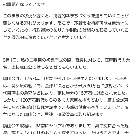
の課題となっています。
このままの状況が続くと、持続的なまちづくりを進めていくことが
難しくなる恐れがあります。そこで、茅野市を持続可能な自治体に
していくため、行政運営のあり方や財政の仕組みを転換していくこ
とを優先的に進めていきたいと考えています。
5月1日、私の二期目の初登庁式の際、職員に対して、江戸時代の大
名、上杉鷹山公の話しをさせてもらいました。
鷹山公は、1767年、16歳で9代目米沢藩主となりました。米沢藩
は、関ケ原の戦いで、会津120万石から米沢30万石に減封され、3
代目藩主の急死などにより、更に半分の15万石に減らされました。
しかし、120万石時代からの多くの家臣を抱えており、鷹山公が藩
主になる頃の藩財政は大赤字で、多額の借金も抱えていました。藩
主になった鷹山公は、早速、藩政改革に取り組みます。
鷹山公の取組は、非常にシンプルでありまして、身の丈に合った規
模に藩のまちづくりのあり方を変えていった、ということです。大