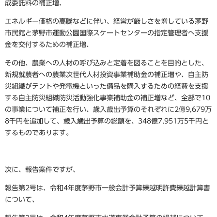
成委託料の補正増、
エネルギー価格の高騰などに伴い、経営が厳しさを増している茅野
市民館と茅野市運動公園国際スケートセンターの指定管理者へ支援
金を交付するための補正増、
その他、農業への人材の呼び込みと定着を図ることを目的とした、
新規就農者への農業次世代人材投資事業補助金の補正増や、自主防
災組織がテントや発電機といった備品を購入するための経費を支援
する自主防災組織防災活動強化事業補助金の補正増など、全部で10
の事業について補正を行い、歳入歳出予算のそれぞれに2億9,679万
8千円を追加して、歳入歳出予算の総額を、348億7,951万5千円と
するものであります。
次に、報告案件ですが、
報告第2号は、令和4年度茅野市一般会計予算繰越明許費繰越計算書
について、