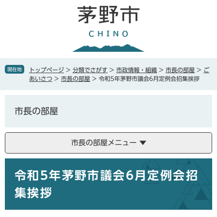
ペ
メ
ー
ニ
ジ
ュ
の
ー
先
を
頭
飛
で
ば
現在地
トップページ
>
分類でさがす
>
市政情報・組織
>
市長の部屋
>
ご
す
し
あいさつ
>
市長の部屋
>
令和5年茅野市議会6月定例会招集挨拶
。
て
本
文
市長の部屋
へ
市長の部屋メニュー
本
令和5年茅野市議会6月定例会招
文
集挨拶