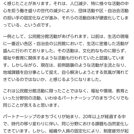
く感じたことがあります。それは、人口減少、特に様々な活動の中
心を担う働き盛りの世代の減少により、団体活動や区・自治会活動
の担い手の固定化などが進み、それらの活動自体が硬直化してしま
っている、という点です。
一例として、公民館分館活動があげられます。以前は、生活の現場
に一番近い各区・自治会の公民館において、生活に密着した活動が
盛んに行われておりました。その活動は、文化的なものに限らず、
福祉や教育に関係するような活動も行われていたと認識していま
す。しかしながら、現在は、前例踏襲のような活動が主流となり、
地域課題を自分事として捉え、自ら解決しようとする気風が薄れて
きているのではないか、と感じるようになりました。
これは公民館分館活動に限ったことではなく、福祉や環境、教育と
いった分野別の活動、いわゆるパートナーシップのまちづくりでも
同じことが言えると思います。
パートナーシップのまちづくりが始まり、20年以上が経過する中
で、時代の移り変わりに伴い、同じ分野における課題も当然変化し
てきています。しかし、組織や人員の固定化により、制度疲労が起