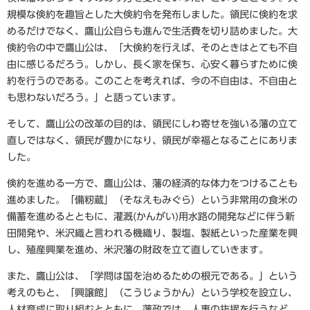
規模な倹約を趣旨とした大倹約令を発布しました。領民に倹約を求
めるだけでなく、鷹山公自らも進んで生活費を切り詰めました。大
倹約令の中で鷹山公は、「大倹約を行えば、そのときはとても不自
由に感じるだろう。しかし、長く家を保ち、心安く暮らすために倹
約を行うのである。このことを考えれば、今の不自由は、不自由と
も思わないだろう。」と語っています。
そして、鷹山公の改革の目的は、領民にしわ寄せを強いる藩の立て
直しではなく、領民が豊かになり、領民が幸福となることにありま
した。
倹約を進める一方で、鷹山公は、藩の経済的な体力をつけることも
進めました。「備籾蔵」（そなえもみぐら）という非常用の食米の
備蓄を進めるとともに、灌漑(かんがい)用水路の開発などに伴う新
田開発や、米沢織と言われる機織り、製塩、製紙といった産業を興
し、殖産興業を進め、米沢藩の財政を立て直していきます。
また、鷹山公は、「学問は国を治めるための根元である。」という
考えのもと、「興譲館」（こうじょうかん）という学校を設立し、
人材育成に取り組むとともに、藩政では、人事の抜擢を行うなど、