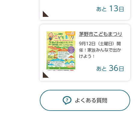
13
あと
日
茅野市こどもまつり
9月12日（土曜日）開
催！家族みんなで出か
けよう！
36
あと
日
よくある質問