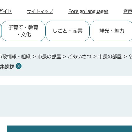
ガイド
サイトマップ
Foreign languages
音
子育て
・教育
しごと
・産業
観光
・魅力
・文化
市政情報・組織
>
市長の部屋
>
ごあいさつ
>
市長の部屋
>
招集挨拶
本