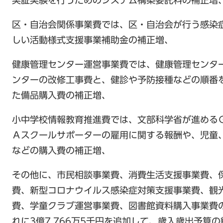
実証実験を行うためのシステム構築委託料の補正増
区・自治会関係事業費では、区・自治会が行う感染
しい活動様式支援事業補助金の補正増、
健康管理センター運営事業費では、健康管理センタ
ンターの改修工事費と、健診や予防接種などの順番
た備品購入費の補正増、
小中学校情報教育推進費では、文部科学省が進める
Ａスクールサポーターの雇用に関する報酬や、児童
などの購入費の補正増、
その他に、市民相談事業費、消費生活支援事業費、
費、新型コロナウイルス感染症対策支援事業費、観
費、学童クラブ運営事業費、図書館資料購入事業費
れに3億7,766万5千円を追加して、歳入歳出予算の