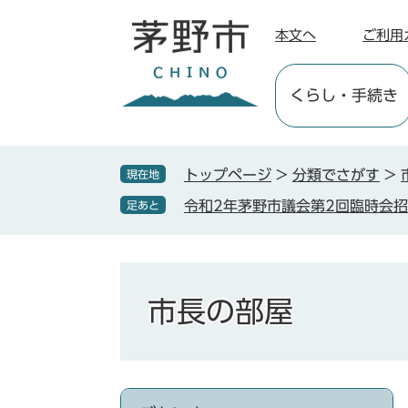
ペ
メ
ー
ニ
本文へ
ご利用
ジ
ュ
の
ー
くらし
・手続き
先
を
頭
飛
で
ば
す
し
トップページ
>
分類でさがす
>
現在地
。
て
令和2年茅野市議会第2回臨時会
足あと
本
文
へ
市長の部屋