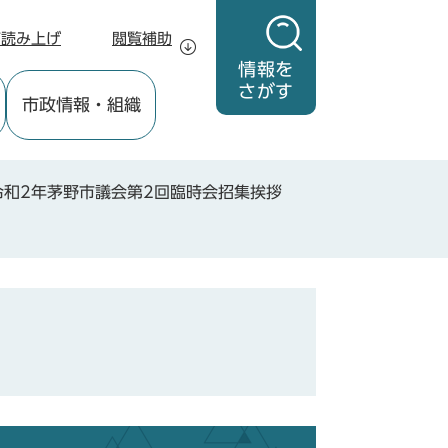
声読み上げ
閲覧補助
情報を
さがす
市政情報
・組織
令和2年茅野市議会第2回臨時会招集挨拶