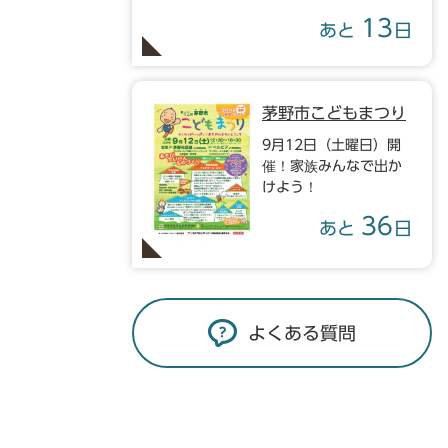
13
あと
日
茅野市こどもまつり
9月12日（土曜日）開
催！家族みんなで出か
けよう！
36
あと
日
よくある質問