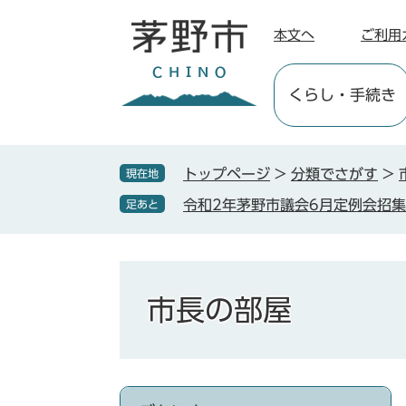
ペ
メ
ー
ニ
本文へ
ご利用
ジ
ュ
の
ー
くらし
・手続き
先
を
頭
飛
で
ば
す
し
トップページ
>
分類でさがす
>
現在地
。
て
令和2年茅野市議会6月定例会招
足あと
本
文
へ
市長の部屋