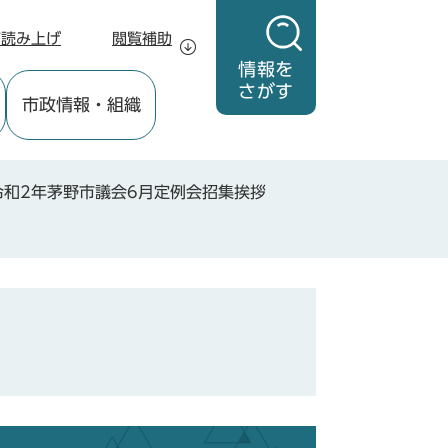
声読み上げ
閲覧補助
情報を
さがす
市政情報
・組織
令和2年茅野市議会6月定例会招集挨拶