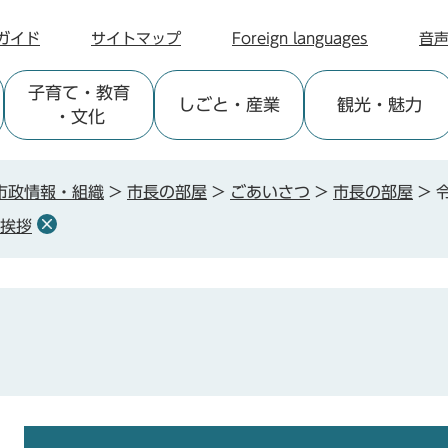
ガイド
サイトマップ
Foreign languages
音
子育て
・教育
しごと
・産業
観光
・魅力
・文化
市政情報・組織
>
市長の部屋
>
ごあいさつ
>
市長の部屋
>
集挨拶
本