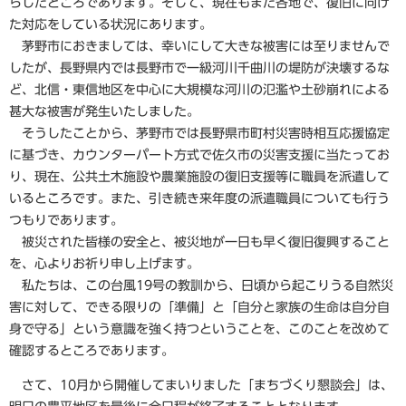
らしたところであります。そして、現在もまだ各地で、復旧に向け
た対応をしている状況にあります。
茅野市におきましては、幸いにして大きな被害には至りませんで
したが、長野県内では長野市で一級河川千曲川の堤防が決壊するな
ど、北信・東信地区を中心に大規模な河川の氾濫や土砂崩れによる
甚大な被害が発生いたしました。
そうしたことから、茅野市では長野県市町村災害時相互応援協定
に基づき、カウンターパート方式で佐久市の災害支援に当たってお
り、現在、公共土木施設や農業施設の復旧支援等に職員を派遣して
いるところです。また、引き続き来年度の派遣職員についても行う
つもりであります。
被災された皆様の安全と、被災地が一日も早く復旧復興すること
を、心よりお祈り申し上げます。
私たちは、この台風19号の教訓から、日頃から起こりうる自然災
害に対して、できる限りの「準備」と「自分と家族の生命は自分自
身で守る」という意識を強く持つということを、このことを改めて
確認するところであります。
さて、10月から開催してまいりました「まちづくり懇談会」は、