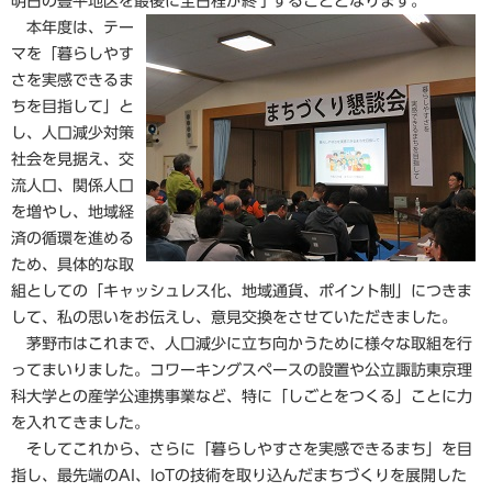
明日の豊平地区を最後に全日程が終了することとなります。
本年度は、テー
マを「暮らしやす
さを実感できるま
ちを目指して」と
し、人口減少対策
社会を見据え、交
流人口、関係人口
を増やし、地域経
済の循環を進める
ため、具体的な取
組としての「キャッシュレス化、地域通貨、ポイント制」につきま
して、私の思いをお伝えし、意見交換をさせていただきました。
茅野市はこれまで、人口減少に立ち向かうために様々な取組を行
ってまいりました。コワーキングスペースの設置や公立諏訪東京理
科大学との産学公連携事業など、特に「しごとをつくる」ことに力
を入れてきました。
そしてこれから、さらに「暮らしやすさを実感できるまち」を目
指し、最先端のAI、IoTの技術を取り込んだまちづくりを展開した