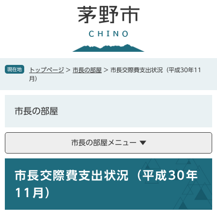
ペ
メ
ー
ニ
ジ
ュ
の
ー
先
を
頭
飛
で
ば
現在地
トップページ
>
市長の部屋
>
市長交際費支出状況（平成30年11
す
し
月）
。
て
本
文
市長の部屋
へ
市長の部屋メニュー
本
市長交際費支出状況（平成30年
文
11月）