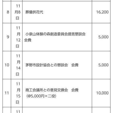
11
8
月8
葬儀供花代
16,200
日
11
月
小泉山体験の森創造委員会提言懇談会
9
5,000
12
会費
日
11
月
10
茅野市設計協会との懇談会 会費
5,000
14
日
11
月
商工会議所との意見交換会 会費
11
10,000
15
（@5,000円×二役）
日
11