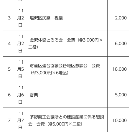
11
3
月2
塩沢区民祭 祝儀
2,000
日
11
金沢体協とろろ会 会費（@3,000円×
4
月2
6,000
二役）
日
11
財産区連合協議会各地区懇談会 会費
5
月5
18,000
（@3,000円×6地区）
日
11
6
月6
香典
5,000
日
11
茅野商工会議所との建設産業に係る懇談
7
月7
10,000
会 会費（@5,000円×二役）
日