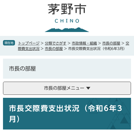
ペ
メ
ー
ニ
ジ
ュ
の
ー
先
を
頭
飛
で
ば
現在地
トップページ
>
分類でさがす
>
市政情報・組織
>
市長の部屋
>
交
す
し
際費支出状況
>
市長の部屋
>
市長交際費支出状況（令和6年3月）
。
て
本
文
市長の部屋
へ
市長の部屋メニュー
本
市長交際費支出状況（令和6年3
文
月）