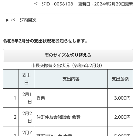
ページID：0058108
更新日：2024年2月29日更新
ページ内目次
令和6
年2
月分の支出状況をお知らせします。
表のサイズを切り替える
市長交際費支出状況（令和6年2月分）
支出
支出内容
支出金額
日
2月1
1
香典
3,000円
日
2月2
2
仲町仲友会懇談会 会費
2,000円
日
2月7