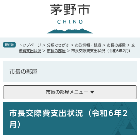
ペ
メ
ー
ニ
ジ
ュ
の
ー
先
を
頭
飛
で
ば
現在地
トップページ
>
分類でさがす
>
市政情報・組織
>
市長の部屋
>
交
す
し
際費支出状況
>
市長の部屋
>
市長交際費支出状況（令和6年2月）
。
て
本
文
市長の部屋
へ
市長の部屋メニュー
本
市長交際費支出状況（令和6年2
文
月）