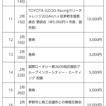
14日
TOYOTA GZOO Racingラリーチ
2月
ャレンジ2024in八ヶ岳茅野支援委
11
10,000円
15日
員会 懇談会（＠5,000円×市長、副
市長）
2月
12
香典
3,000円
16日
2月
13
香典
3,000円
20日
国際ロータリー第2600地区諏訪グ
2月
14
ループインターシティー・ミーティ
5,000円
22日
ング 祝儀
2月
15
香典
3,000円
26日
2月
茅野市と商工会議所との情報交換会
16
10,000円