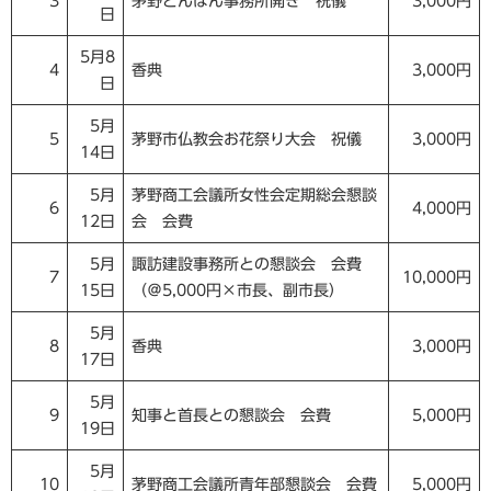
3
茅野どんばん事務所開き 祝儀
3,000円
日
5月8
4
香典
3,000円
日
5月
5
茅野市仏教会お花祭り大会 祝儀
3,000円
14日
5月
茅野商工会議所女性会定期総会懇談
6
4,000円
12日
会 会費
5月
諏訪建設事務所との懇談会 会費
7
10,000円
15日
（＠5,000円×市長、副市長）
5月
8
香典
3,000円
17日
5月
9
知事と首長との懇談会 会費
5,000円
19日
5月
10
茅野商工会議所青年部懇談会 会費
5,000円