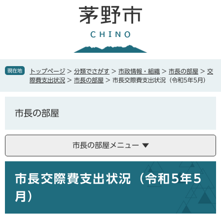
ペ
メ
ー
ニ
ジ
ュ
の
ー
先
を
頭
飛
で
ば
現在地
トップページ
>
分類でさがす
>
市政情報・組織
>
市長の部屋
>
交
す
し
際費支出状況
>
市長の部屋
>
市長交際費支出状況（令和5年5月）
。
て
本
文
市長の部屋
へ
市長の部屋メニュー
本
市長交際費支出状況（令和5年5
文
月）