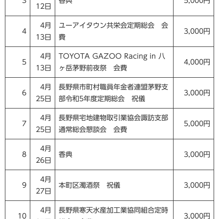
3
香典
5,000円
12日
4月
ユーアイタウン共栄会定期総会 会
4
3,000円
13日
費
4月
TOYOTA GAZOO Racing in 八
5
4,000円
13日
ヶ岳茅野前夜祭 会費
4月
長野県市町村職員年金者連盟茅野支
6
3,000円
25日
部令和5年度定期総会 祝儀
4月
長野県宅地建物取引業協会諏訪支部
7
5,000円
25日
通常総会懇談会 会費
4月
8
香典
3,000円
26日
4月
9
本町区濁酒祭 祝儀
3,000円
27日
4月
長野県寒天水産加工業協同組合定時
10
3,000円