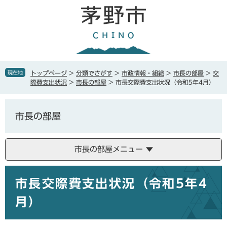
ペ
メ
ー
ニ
ジ
ュ
の
ー
先
を
頭
飛
で
ば
現在地
トップページ
>
分類でさがす
>
市政情報・組織
>
市長の部屋
>
交
す
し
際費支出状況
>
市長の部屋
>
市長交際費支出状況（令和5年4月）
。
て
本
文
市長の部屋
へ
市長の部屋メニュー
本
市長交際費支出状況（令和5年4
文
月）