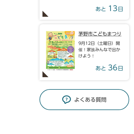
13
あと
日
茅野市こどもまつり
9月12日（土曜日）開
催！家族みんなで出か
けよう！
36
あと
日
よくある質問