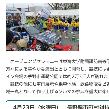
オープニングセレモニーは東海大学附属諏訪高等
方々による華やかな演出とともに開幕し、競技には
イン会場の茅野市運動公園には約2万3千人が訪れま
競技の他にも車両展示や乗車体験、飲食物販など
域一丸となって作り上げるクルマの祭典を盛大に楽
4月23日（水曜日） 長野県市町村対