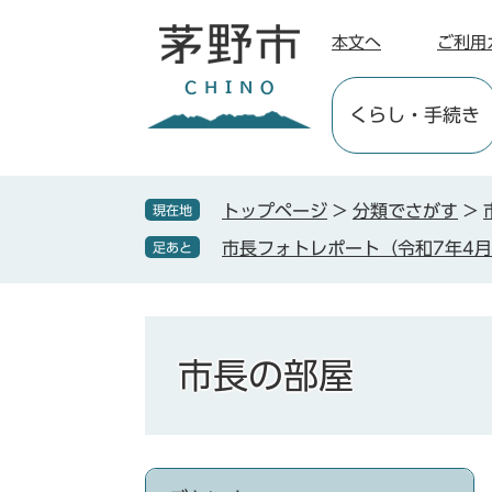
ペ
メ
ー
ニ
本文へ
ご利用
ジ
ュ
の
ー
くらし
・手続き
先
を
頭
飛
で
ば
す
し
トップページ
>
分類でさがす
>
現在地
。
て
市長フォトレポート（令和7年4
足あと
本
文
へ
市長の部屋