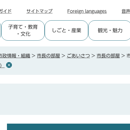
ガイド
サイトマップ
Foreign languages
音
子育て
・教育
しごと
・産業
観光
・魅力
・文化
市政情報・組織
>
市長の部屋
>
ごあいさつ
>
市長の部屋
>
月）
本