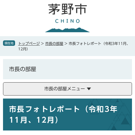
ペ
メ
ー
ニ
ジ
ュ
の
ー
先
を
頭
飛
で
ば
現在地
トップページ
>
市長の部屋
>
市長フォトレポート（令和3年11月、
す
し
12月）
。
て
本
文
市長の部屋
へ
市長の部屋メニュー
本
市長フォトレポート（令和3年
文
11月、12月）