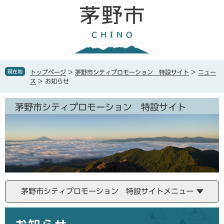
ペ
メ
ー
ニ
ジ
ュ
の
ー
先
を
頭
飛
で
ば
現在地
トップページ
>
茅野市シティプロモーション 特設サイト
>
ニュー
す
し
ス
>
お知らせ
。
て
本
茅野市シティプロモーション 特設サイト
文
へ
茅野市シティプロモーション 特設サイトメニュー
本
文