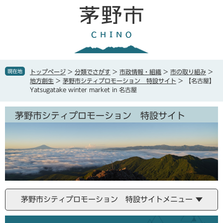
ペ
メ
ー
ニ
ジ
ュ
の
ー
先
を
頭
飛
で
ば
現在地
トップページ
>
分類でさがす
>
市政情報・組織
>
市の取り組み
>
す
し
地方創生
>
茅野市シティプロモーション 特設サイト
>
【名古屋】
。
て
Yatsugatake winter market in 名古屋
本
文
茅野市シティプロモーション 特設サイト
へ
茅野市シティプロモーション 特設サイトメニュー
本