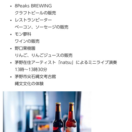
8Peaks BREWING
クラフトビールの販売
レストランピーター
ベーコン、ソーセージの販売
モン蓼科
ワインの販売
野口果樹園
りんご、りんごジュースの販売
茅野在住アーティスト「natsu」によるミニライブ演奏
13時～13時30分
茅野市尖石縄文考古館
縄文文化の体験