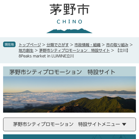
ペ
メ
ー
ニ
ジ
ュ
の
ー
先
を
頭
飛
で
ば
現在地
トップページ
>
分類でさがす
>
市政情報・組織
>
市の取り組み
>
す
し
地方創生
>
茅野市シティプロモーション 特設サイト
>
【立川】
。
て
8Peaks market in LUMINE立川
本
文
茅野市シティプロモーション 特設サイト
へ
茅野市シティプロモーション 特設サイトメニュー
本