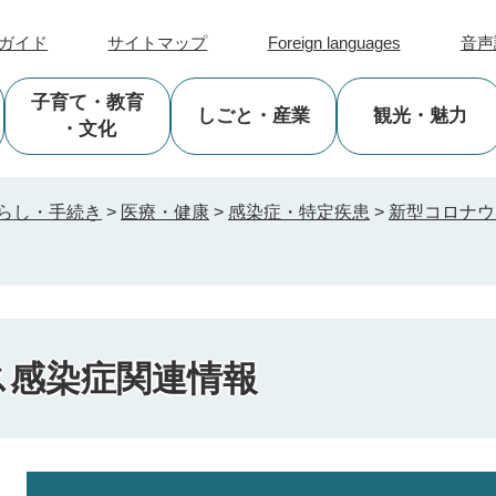
ガイド
サイトマップ
Foreign languages
音声
子育て
・教育
しごと
・産業
観光
・魅力
・文化
らし・手続き
>
医療・健康
>
感染症・特定疾患
>
新型コロナウ
ス感染症関連情報
本