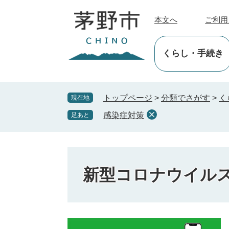
ペ
メ
ー
ニ
本文へ
ご利用
ジ
ュ
の
ー
くらし
・手続き
先
を
頭
飛
で
ば
す
し
トップページ
>
分類でさがす
>
く
現在地
。
て
感染症対策
足あと
本
文
へ
新型コロナウイル