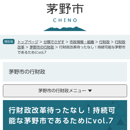
ペ
メ
ー
ニ
ジ
ュ
の
ー
先
を
頭
飛
で
ば
現在地
トップページ
>
分類でさがす
>
市政情報・組織
>
行財政
>
行財政
す
し
改革
>
茅野市の行財政
>
行財政改革待ったなし！持続可能な茅野市
。
て
であるためにvol.7
本
文
へ
茅野市の行財政
茅野市の行財政メニュー
本
行財政改革待ったなし！持続可
文
能な茅野市であるためにvol.7