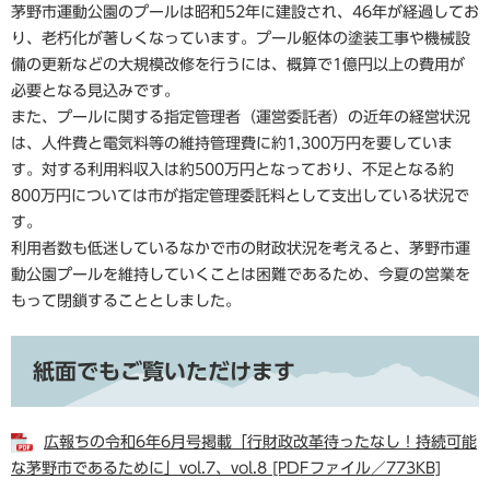
茅野市運動公園のプールは昭和52年に建設され、46年が経過してお
り、老朽化が著しくなっています。プール躯体の塗装工事や機械設
備の更新などの大規模改修を行うには、概算で1億円以上の費用が
必要となる見込みです。
また、プールに関する指定管理者（運営委託者）の近年の経営状況
は、人件費と電気料等の維持管理費に約1,300万円を要していま
す。対する利用料収入は約500万円となっており、不足となる約
800万円については市が指定管理委託料として支出している状況で
す。
利用者数も低迷しているなかで市の財政状況を考えると、茅野市運
動公園プールを維持していくことは困難であるため、今夏の営業を
もって閉鎖することとしました。
紙面でもご覧いただけます
広報ちの令和6年6月号掲載「行財政改革待ったなし！持続可能
な茅野市であるために」vol.7、vol.8 [PDFファイル／773KB]