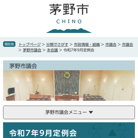
ペ
メ
ー
ニ
ジ
ュ
の
ー
先
を
頭
飛
で
ば
現在地
トップページ
>
分類でさがす
>
市政情報・組織
>
市議会
>
市議会
す
し
>
茅野市議会
>
本会議
>
令和7年9月定例会
。
て
本
茅野市議会
文
へ
茅野市議会メニュー
本
令和7年9月定例会
文