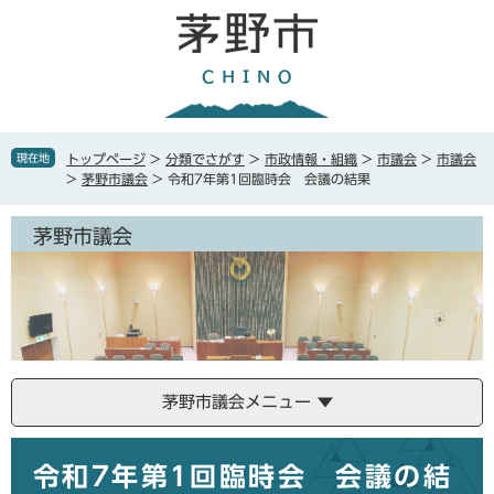
ペ
メ
ー
ニ
ジ
ュ
の
ー
先
を
頭
飛
で
ば
現在地
トップページ
>
分類でさがす
>
市政情報・組織
>
市議会
>
市議会
す
し
>
茅野市議会
>
令和7年第1回臨時会 会議の結果
。
て
本
茅野市議会
文
へ
茅野市議会メニュー
本
令和7年第1回臨時会 会議の結
文