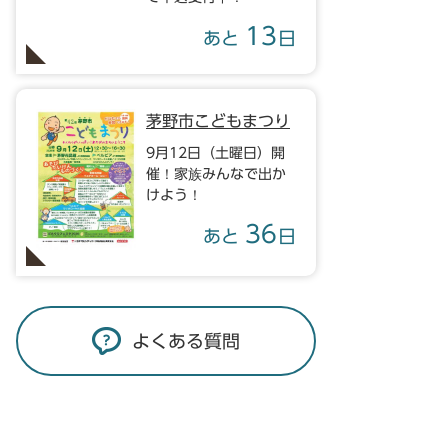
13
あと
日
茅野市こどもまつり
9月12日（土曜日）開
催！家族みんなで出か
けよう！
36
あと
日
よくある質問