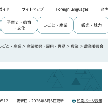
ガイド
サイトマップ
Foreign languages
音
子育て
・教育
しごと
・産業
観光
・魅力
・文化
しごと・産業
>
産業振興・雇用・労働
>
農業
>
農業委員会
0512
更新日：2026年8月6日更新
印刷ページ表示