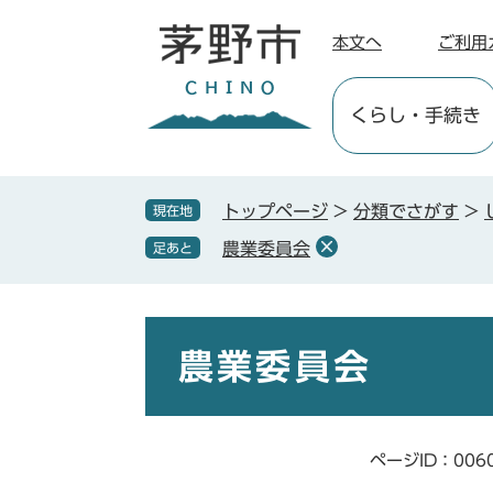
ペ
メ
ー
ニ
本文へ
ご利用
ジ
ュ
の
ー
くらし
・手続き
先
を
頭
飛
で
ば
す
し
トップページ
>
分類でさがす
>
現在地
。
て
農業委員会
足あと
本
文
へ
本
文
農業委員会
ページID：006