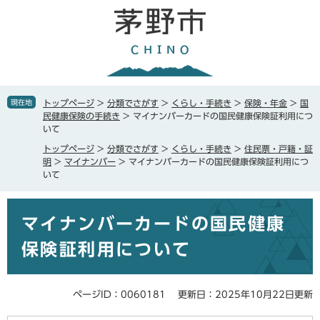
ペ
メ
ー
ニ
ジ
ュ
の
ー
先
を
頭
飛
で
ば
現在地
トップページ
>
分類でさがす
>
くらし・手続き
>
保険・年金
>
国
す
し
民健康保険の手続き
>
マイナンバーカードの国民健康保険証利用につ
。
て
いて
本
トップページ
>
分類でさがす
>
くらし・手続き
>
住民票・戸籍・証
文
明
>
マイナンバー
>
マイナンバーカードの国民健康保険証利用につ
へ
いて
本
マイナンバーカードの国民健康
文
保険証利用について
ページID：0060181
更新日：2025年10月22日更新