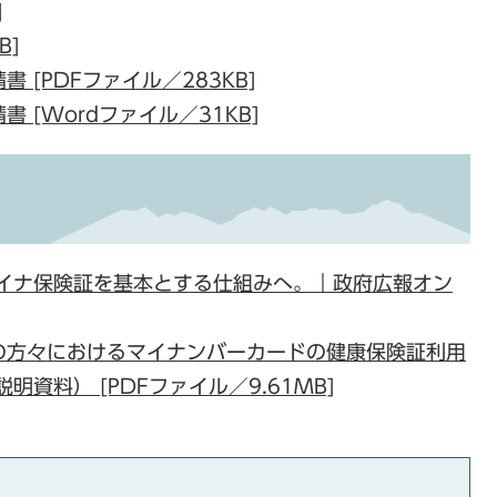
]
B]
 [PDFファイル／283KB]
 [Wordファイル／31KB]
日マイナ保険証を基本とする仕組みへ。｜政府広報オン
の方々におけるマイナンバーカードの健康保険証利用
資料） [PDFファイル／9.61MB]