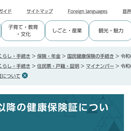
ガイド
サイトマップ
Foreign languages
音
子育て
・教育
しごと
・産業
観光
・魅力
・文化
くらし・手続き
>
保険・年金
>
国民健康保険の手続き
>
令和
くらし・手続き
>
住民票・戸籍・証明
>
マイナンバー
>
令和
証について
日以降の健康保険証につい