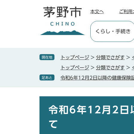
ペ
メ
ー
ニ
本文へ
ご利用
ジ
ュ
の
ー
くらし
・手続き
先
を
頭
飛
で
ば
す
し
トップページ
>
分類でさがす
>
現在地
。
て
トップページ
>
分類でさがす
>
本
文
令和6年12月2日以降の健康保険
足あと
へ
本
文
令和6年12月2
て