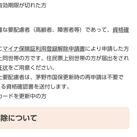
有効期限が切れた方
難な要配慮者（高齢者、障害者等）であって、
資格確
に
マイナ保険証利用登録解除申請書
により申請した方
同世帯の方です。住民票上別世帯の方が届出をされ
任状
をご用意ください。
要配慮者は、茅野市国保更新時の再申請は不要で
える資格確認書を送付します。
ードを更新中の方​
解除について