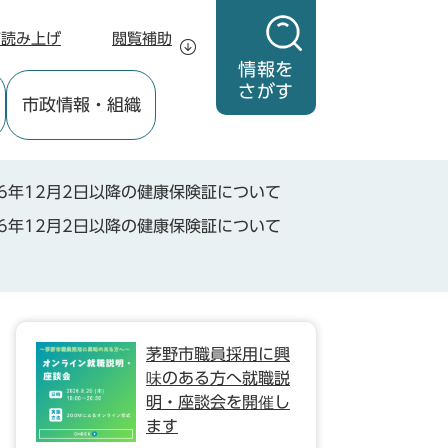
声読み上げ
閲覧補助
情報を
さがす
市政情報
・組織
6年12月2日以降の健康保険証について
6年12月2日以降の健康保険証について
茅野市職員採用に興
味のある方へ就職説
明・座談会を開催し
ます