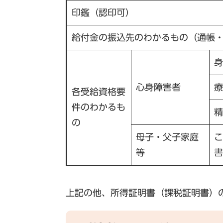
印鑑（認印可）
給付金の振込先のわかるもの（通帳
身
心身障害者
療
各受給資格要
件のわかるも
精
の
母子・父子家庭
こ
等
書
上記の他、所得証明書（課税証明書）