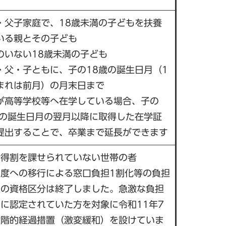
・父子家庭で、18歳未満の子どもを扶養
いる親とその子ども
のいない18歳未満の子ども
・父・子ともに、子の18歳の誕生日月（1
まれは前月）の月末日まで
が高等学校等へ在学している場合、子の
歳の誕生日月の翌月以降に取得した在学証
提出することで、卒業まで延長ができます
所得割を課せられていない世帯の者
度への移行による窓口負担1割化等の負担
この資格区分は終了しました。急激な負担
に認定されていた方を対象に令和11年7
段階的経過措置（激変緩和）を設けていま