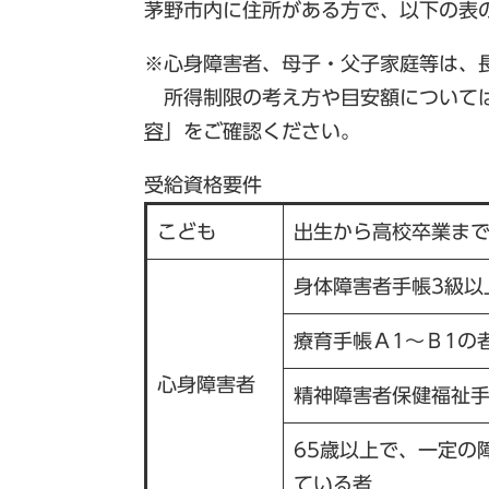
茅野市内に住所がある方で、以下の表
※心身障害者、母子・父子家庭等は、
所得制限の考え方や目安額について
容
」をご確認ください。
受給資格要件
こども
出生から高校卒業まで
身体障害者手帳3級以
療育手帳Ａ1～Ｂ1の
心身障害者
精神障害者保健福祉手
65歳以上で、一定の
ている者