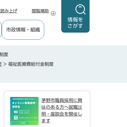
声読み上げ
閲覧補助
情報を
さがす
市政情報
・組織
制度
付
>
福祉医療費給付金制度
茅野市職員採用に興
味のある方へ就職説
明・座談会を開催し
ます