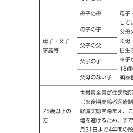
母子
母子の母
して
母子の子
父母
母子・父子
※母
父子の父
家庭等
日生
※子
父子の子
18
父母のない子
明を
世帯員全員が住民税
（※後期高齢者医療制
75歳以上の
軽減実態を踏まえ、
方
増を避けるため、すで
月31日まで4年間の