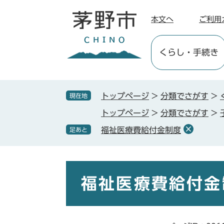
ペ
メ
ー
ニ
本文へ
ご利用
ジ
ュ
の
ー
くらし
・手続き
先
を
頭
飛
で
ば
す
し
トップページ
>
分類でさがす
>
現在地
。
て
トップページ
>
分類でさがす
>
本
文
福祉医療費給付金制度
足あと
へ
本
文
福祉医療費給付金