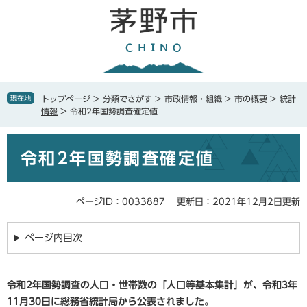
ペ
メ
ー
ニ
ジ
ュ
の
ー
先
を
頭
飛
で
ば
現在地
トップページ
>
分類でさがす
>
市政情報・組織
>
市の概要
>
統計
す
し
情報
>
令和2年国勢調査確定値
。
て
本
本
文
令和2年国勢調査確定値
文
へ
ページID：0033887
更新日：2021年12月2日更新
ページ内目次
令和2年国勢調査の人口・世帯数の「人口等基本集計」が、令和3年
11月30日に総務省統計局から公表されました。