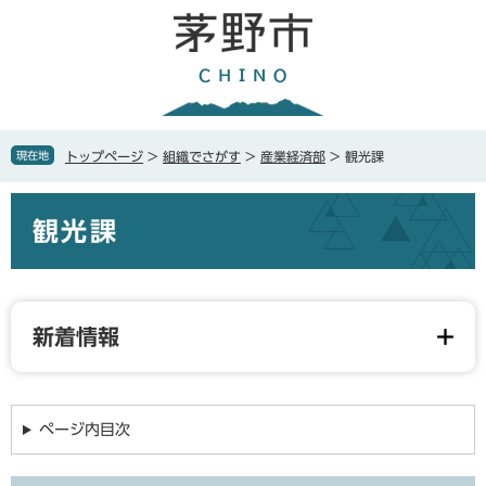
ペ
メ
ー
ニ
ジ
ュ
の
ー
先
を
頭
飛
で
ば
現在地
トップページ
>
組織でさがす
>
産業経済部
>
観光課
す
し
。
て
本
本
観光課
文
文
へ
新着情報
ページ内目次