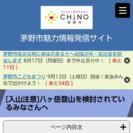
茅野市魅力情報発信サイト
茅野市職員採用に興味のある方へ就職説明・座談会を開
催します
8月17日（月曜日）まで申込受付中！
あと
11
日
茅野市こどもまつり
9月12日（土曜日）開催！家族みん
なで出かけよう！
あと
34
日
[入山注意]八ヶ岳登山を検討されてい
るみなさんへ
ページ内目次