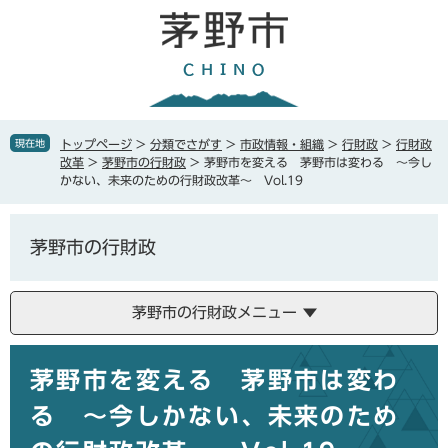
ペ
メ
ー
ニ
ジ
ュ
の
ー
先
を
頭
飛
で
ば
現在地
トップページ
>
分類でさがす
>
市政情報・組織
>
行財政
>
行財政
す
し
改革
>
茅野市の行財政
>
茅野市を変える 茅野市は変わる ～今し
。
て
かない、未来のための行財政改革～ Vol.19
本
文
へ
茅野市の行財政
茅野市の行財政メニュー
本
茅野市を変える 茅野市は変わ
文
る ～今しかない、未来のため