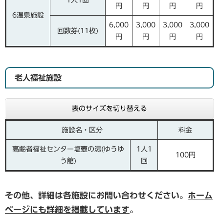
1人1回
円
円
円
円
6温泉施設
6,000
3,000
3,000
3,000
回数券(11枚)
円
円
円
円
老人福祉施設
表のサイズを切り替える
施設名・区分
料金
高齢者福祉センター塩壺の湯(ゆうゆ
1人1
100円
う館)
回
その他、詳細は各施設にお問い合わせください。
ホーム
ページにも詳細を掲載しています
。