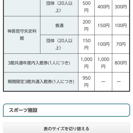
団体（20人以
500
400円
300円
上）
円
200
普通
150円
100円
円
神長官守矢史料
館
団体（20人以
150
100円
70円
上）
円
1,000
1,000
3館共通年度内入館券(1人につき)
800円
円
円
950
期間限定3館共通入館券(1人につき)
ー
ー
円
スポーツ施設
表のサイズを切り替える