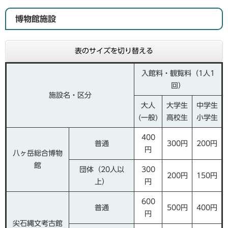
博物館施設
表のサイズを切り替える
入館料・観覧料（1人1
回）
施設名・区分
大人
大学生
中学生
(一般)
高校生
小学生
400
普通
300円
200円
円
八ヶ岳総合博物
館
団体（20人以
300
200円
150円
上）
円
600
普通
500円
400円
円
尖石縄文考古館