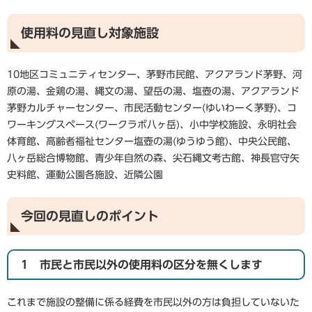
使用料の見直し対象施設
10地区コミュニティセンター、茅野市民館、アクアランド茅野、河
原の湯、金鶏の湯、縄文の湯、望岳の湯、塩壺の湯、アクアランド
茅野カルチャーセンター、市民活動センター(ゆいわーく茅野)、コ
ワーキングスペース(ワークラボ八ヶ岳)、小中学校施設、永明社会
体育館、高齢者福祉センター塩壺の湯(ゆうゆう館)、中央公民館、
八ヶ岳総合博物館、青少年自然の森、尖石縄文考古館、神長官守矢
史料館、運動公園各施設、近隣公園
今回の見直しのポイント
1 市民と市民以外の使用料の区分を無くします
これまで施設の整備に係る経費を市民以外の方は負担していないた