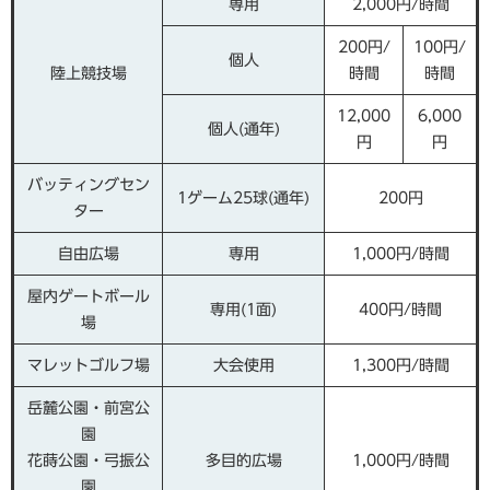
専用
2,000円/時間
200円/
100円/
個人
陸上競技場
時間
時間
12,000
6,000
個人(通年)
円
円
バッティングセン
1ゲーム25球(通年)
200円
ター
自由広場
専用
1,000円/時間
屋内ゲートボール
専用(1面)
400円/時間
場
マレットゴルフ場
大会使用
1,300円/時間
岳麓公園・前宮公
園
花蒔公園・弓振公
多目的広場
1,000円/時間
園