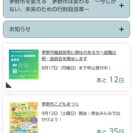
茅野市を変える 茅野市は変わる ～今しか
ない、未来のための行財政改革～
お知らせ
茅野市職員採用に興味のある方へ就職説
明・座談会を開催します
8月17日（月曜日）まで申込受付中！
12
あと
日
茅野市こどもまつり
9月12日（土曜日）開催！家族みんなで出
かけよう！
35
あと
日