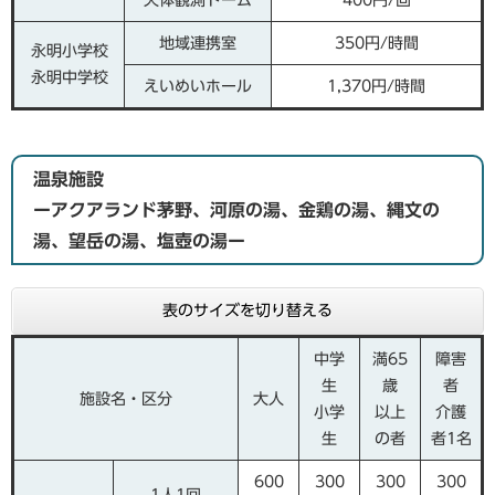
天体観測ドーム
400円/回
地域連携室
350円/時間
永明小学校
永明中学校
えいめいホール
1,370円/時間
温泉施設
ーアクアランド茅野、河原の湯、金鶏の湯、縄文の
湯、望岳の湯、塩壺の湯ー
表のサイズを切り替える
中学
満65
障害
生
歳
者
施設名・区分
大人
小学
以上
介護
生
の者
者1名
600
300
300
300