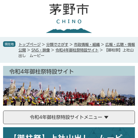
ペ
メ
ー
ニ
ジ
ュ
の
ー
先
を
頭
飛
で
ば
現在地
トップページ
>
分類でさがす
>
市政情報・組織
>
広報・広聴・情報
す
し
公開
>
SNS・映像
>
令和4年御柱祭特設サイト
>
【御柱祭】上社山
。
て
出し ムービー
本
文
令和4年御柱祭特設サイト
へ
令和4年御柱祭特設サイトメニュー
本
文