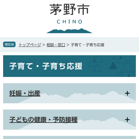
ペ
メ
ー
ニ
ジ
ュ
の
ー
先
を
頭
飛
で
ば
現在地
トップページ
>
相談・窓口
>
子育て・子育ち応援
す
し
。
て
本
本
子育て・子育ち応援
文
文
へ
妊娠・出産
子どもの健康・予防接種