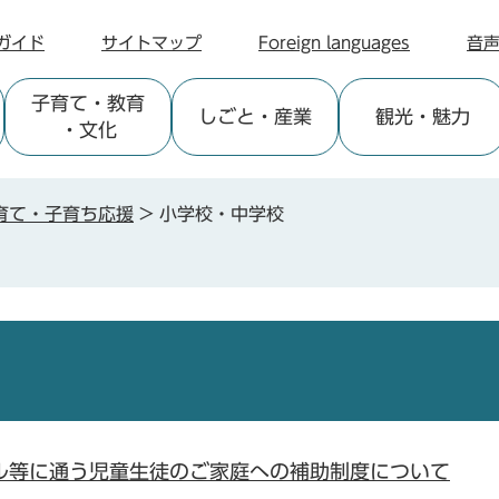
ガイド
サイトマップ
Foreign languages
音
子育て
・教育
しごと
・産業
観光
・魅力
・文化
育て・子育ち応援
>
小学校・中学校
ル等に通う児童生徒のご家庭への補助制度について