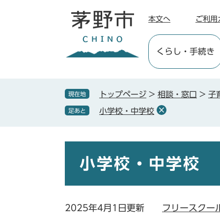
ペ
メ
ー
ニ
本文へ
ご利用
ジ
ュ
の
ー
くらし
・手続き
先
を
頭
飛
で
ば
す
し
トップページ
>
相談・窓口
>
子
現在地
。
て
小学校・中学校
足あと
本
文
へ
本
文
小学校・中学校
2025年4月1日更新
フリースクー