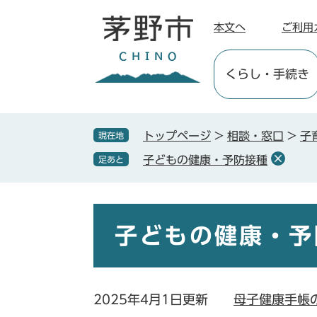
ペ
メ
ー
ニ
本文へ
ご利用
ジ
ュ
の
ー
くらし
・手続き
先
を
頭
飛
で
ば
す
し
トップページ
>
相談・窓口
>
子
現在地
。
て
子どもの健康・予防接種
足あと
本
文
へ
本
文
子どもの健康・予
2025年4月1日更新
母子健康手帳