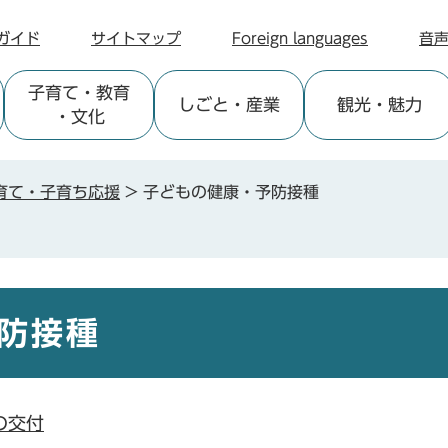
ガイド
サイトマップ
Foreign languages
音
子育て
・教育
しごと
・産業
観光
・魅力
・文化
育て・子育ち応援
>
子どもの健康・予防接種
防接種
の交付