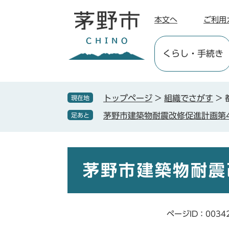
ペ
メ
ー
ニ
本文へ
ご利用
ジ
ュ
の
ー
くらし
・手続き
先
を
頭
飛
で
ば
す
し
トップページ
>
組織でさがす
>
現在地
。
て
茅野市建築物耐震改修促進計画第
足あと
本
文
へ
本
文
茅野市建築物耐震
ページID：0034