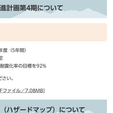
進計画第4期について
年度（5年間）
定
耐震化率の目標を92%
ださい。
ファイル／7.08MB]
（ハザードマップ）について