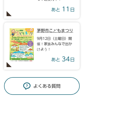
11
あと
日
茅野市こどもまつり
9月12日（土曜日）開
催！家族みんなで出か
けよう！
34
あと
日
よくある質問