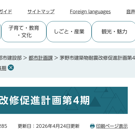
ガイド
サイトマップ
Foreign languages
音
子育て
・教育
しごと
・産業
観光
・魅力
・文化
都市建設部
>
都市計画課
>
茅野市建築物耐震改修促進計画第
4期
改修促進計画第4期
285
更新日：2026年4月24日更新
印刷ページ表示