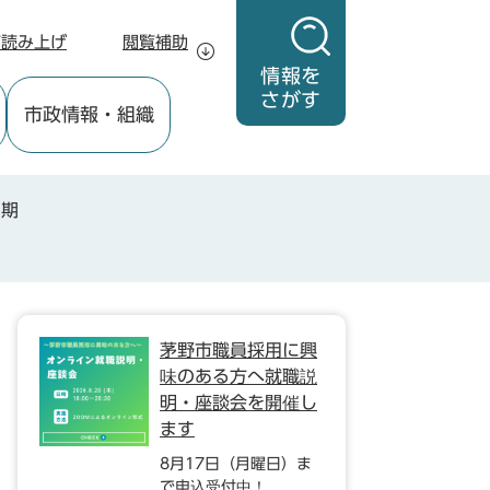
声読み上げ
閲覧補助
情報を
さがす
市政情報
・組織
4期
茅野市職員採用に興
味のある方へ就職説
明・座談会を開催し
ます
8月17日（月曜日）ま
で申込受付中！