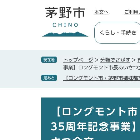
ペ
メ
ー
ニ
本文へ
ご利用
ジ
ュ
の
ー
くらし
・手続き
先
を
頭
飛
で
ば
す
し
トップページ
>
分類でさがす
>
現在地
。
て
事業】ロングモント市長あいさつ
本
【ロングモント市・茅野市姉妹都
足あと
文
へ
本
文
【ロングモント市
35周年記念事業