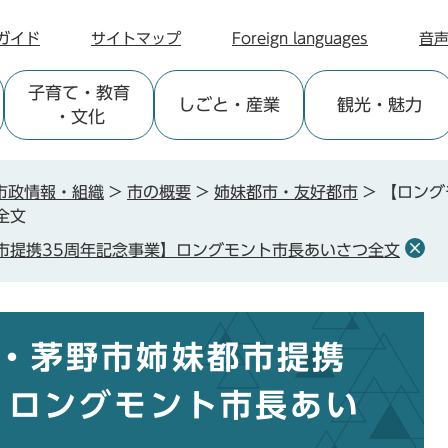
ガイド
サイトマップ
Foreign languages
音
子育て
・教育
しごと
・産業
観光
・魅力
・文化
市政情報・組織
>
市の概要
>
姉妹都市・友好都市
>
【ロング
全文
市提携35周年記念事業】ロングモント市長あいさつ全文
・茅野市姉妹都市提携
】ロングモント市長あい