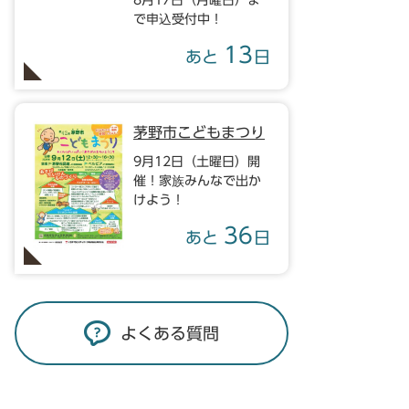
8月17日（月曜日）ま
で申込受付中！
13
あと
日
茅野市こどもまつり
9月12日（土曜日）開
催！家族みんなで出か
けよう！
36
あと
日
よくある質問