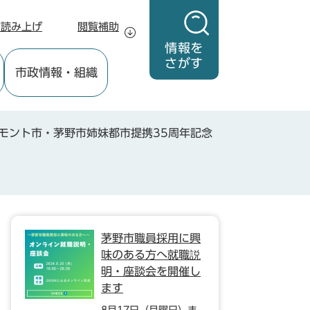
声読み上げ
閲覧補助
情報を
さがす
市政情報
・組織
モント市・茅野市姉妹都市提携35周年記念
茅野市職員採用に興
味のある方へ就職説
明・座談会を開催し
ます