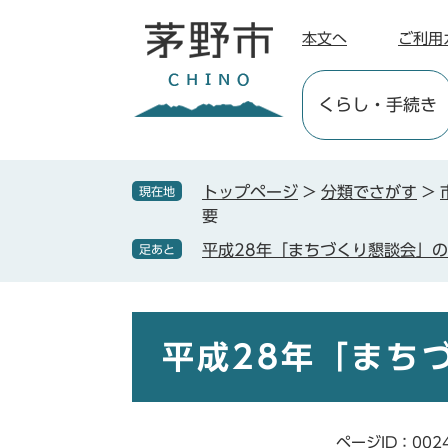
ペ
メ
ー
ニ
本文へ
ご利用
ジ
ュ
の
ー
くらし
・手続き
先
を
頭
飛
で
ば
す
し
トップページ
>
分類でさがす
>
現在地
。
て
要
本
平成28年「まちづくり懇談会」
足あと
文
へ
本
文
平成28年「まち
ページID：002