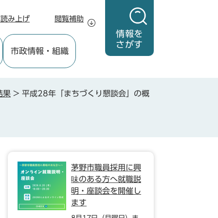
声読み上げ
閲覧補助
情報を
さがす
市政情報
・組織
結果
>
平成28年「まちづくり懇談会」の概
茅野市職員採用に興
味のある方へ就職説
明・座談会を開催し
ます