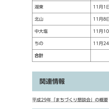
湖東
11月1
北山
11月8
中大塩
11月1
ちの
11月2
合計
関連情報
平成29年「まちづくり懇談会」の概要