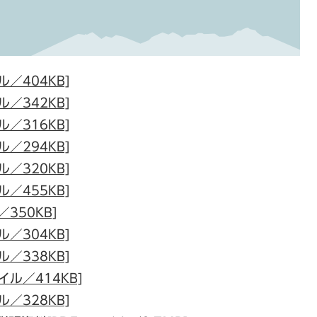
／404KB]
／342KB]
／316KB]
／294KB]
／320KB]
／455KB]
350KB]
／304KB]
／338KB]
ル／414KB]
／328KB]