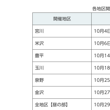
各地区開
開催地区
宮川
10月4
米沢
10月6
豊平
10月1
玉川
10月1
泉野
10月2
金沢
10月2
全地区【昼の部】
10月2