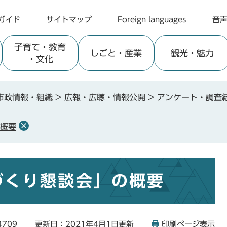
ガイド
サイトマップ
Foreign languages
音
子育て
・教育
しごと
・産業
観光
・魅力
・文化
市政情報・組織
>
広報・広聴・情報公開
>
アンケート・調査
の概要
づくり懇談会」の概要
4709
更新日：2021年4月1日更新
印刷ページ表示