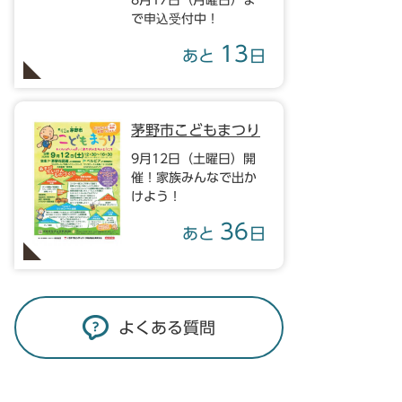
8月17日（月曜日）ま
で申込受付中！
13
あと
日
茅野市こどもまつり
9月12日（土曜日）開
催！家族みんなで出か
けよう！
36
あと
日
よくある質問