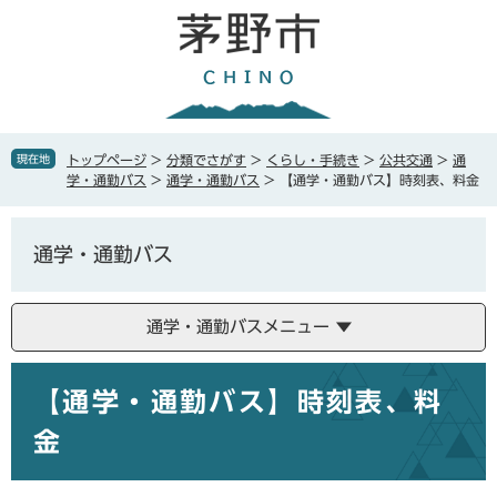
ペ
メ
ー
ニ
ジ
ュ
の
ー
先
を
頭
飛
で
ば
現在地
トップページ
>
分類でさがす
>
くらし・手続き
>
公共交通
>
通
す
し
学・通勤バス
>
通学・通勤バス
>
【通学・通勤バス】時刻表、料金
。
て
本
文
通学・通勤バス
へ
通学・通勤バスメニュー
本
【通学・通勤バス】時刻表、料
文
金