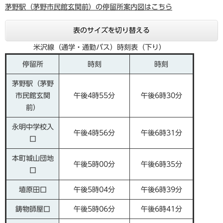
茅野駅（茅野市民館玄関前）の停留所案内図はこちら
表のサイズを切り替える
米沢線（通学・通勤バス）時刻表（下り）
停留所
時刻
時刻
茅野駅（茅野
市民館玄関
午後4時55分
午後6時30分
前）
永明中学校入
午後4時56分
午後6時31分
口
本町城山団地
午後5時00分
午後6時35分
口
埴原田口
午後5時04分
午後6時39分
鋳物師屋口
午後5時06分
午後6時41分