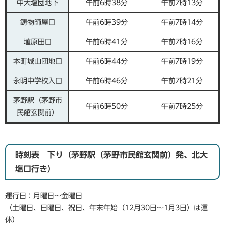
中大塩団地下
午前6時38分
午前7時13分
鋳物師屋口
午前6時39分
午前7時14分
埴原田口
午前6時41分
午前7時16分
本町城山団地口
午前6時44分
午前7時19分
永明中学校入口
午前6時46分
午前7時21分
茅野駅（茅野市
午前6時50分
午前7時25分
民館玄関前）
時刻表 下り（茅野駅（茅野市民館玄関前）発、北大
塩口行き）
運行日：月曜日～金曜日
（土曜日、日曜日、祝日、年末年始（12月30日～1月3日）は運
休）