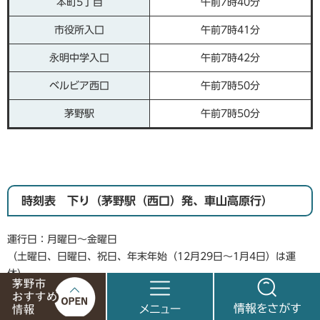
本町5丁目
午前7時40分
市役所入口
午前7時41分
永明中学入口
午前7時42分
ベルビア西口
午前7時50分
茅野駅
午前7時50分
時刻表 下り（茅野駅（西口）発、車山高原行）
運行日：月曜日～金曜日
（土曜日、日曜日、祝日、年末年始（12月29日～1月4日）は運
休）
日中の観光路線はこちらをご覧ください。
茅
メ
情
野
ニ
報