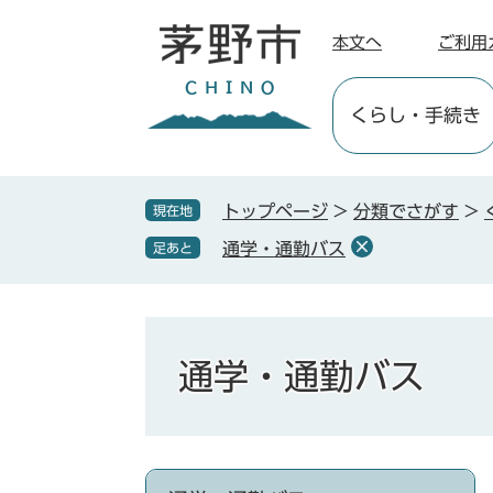
ペ
メ
ー
ニ
本文へ
ご利用
ジ
ュ
の
ー
くらし
・手続き
先
を
頭
飛
で
ば
す
し
トップページ
>
分類でさがす
>
現在地
。
て
通学・通勤バス
足あと
本
文
へ
通学・通勤バス