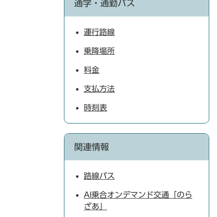
通学・通勤バス
運行路線
乗降場所
料金
支払方法
時刻表
関連情報
路線バス
AI乗合オンデマンド交通「のら
ざあ」