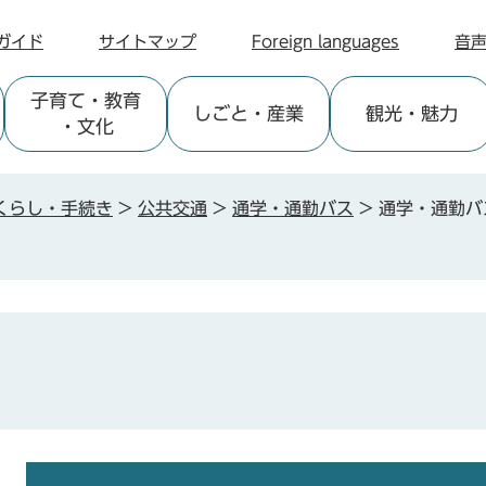
ガイド
サイトマップ
Foreign languages
音
子育て
・教育
しごと
・産業
観光
・魅力
・文化
くらし・手続き
>
公共交通
>
通学・通勤バス
>
通学・通勤バ
本