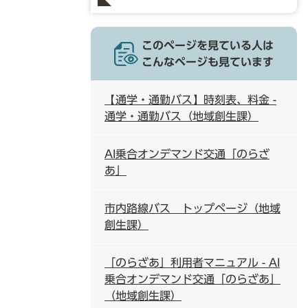
このページを見ている人は
こんなページも見ています
【通学・通勤バス】時刻表、料金 -
通学・通勤バス（地域創生課）
AI乗合オンデマンド交通「のらざ
あ」
市内路線バス トップページ（地域
創生課）
「のらざあ」利用者マニュアル - AI
乗合オンデマンド交通「のらざあ」
（地域創生課）