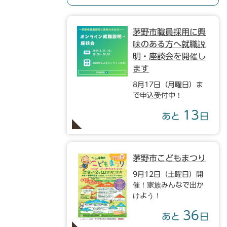
茅野市職員採用に興
味のある方へ就職説
明・座談会を開催し
ます
8月17日（月曜日）ま
で申込受付中！
13
あと
日
茅野市こどもまつり
9月12日（土曜日）開
催！家族みんなで出か
けよう！
36
あと
日