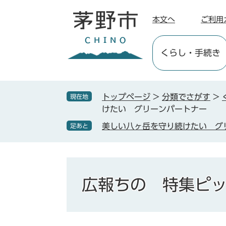
ペ
メ
ー
ニ
本文へ
ご利用
ジ
ュ
の
ー
くらし
・手続き
先
を
頭
飛
で
ば
す
し
トップページ
>
分類でさがす
>
現在地
。
て
けたい グリーンパートナー
本
美しい八ヶ岳を守り続けたい グ
足あと
文
へ
広報ちの 特集ピ