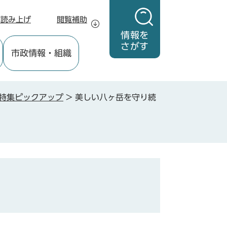
声読み上げ
閲覧補助
情報を
さがす
市政情報
・組織
特集ピックアップ
>
美しい八ヶ岳を守り続