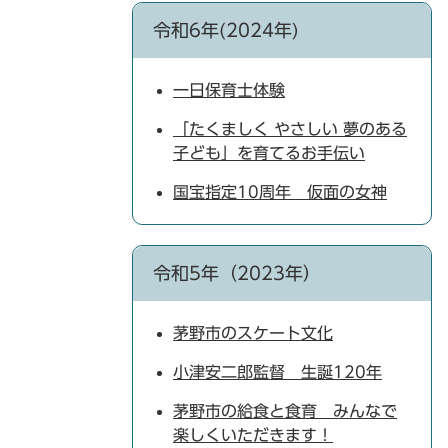
令和6年(2024年)
一日保育士体験
「たくましく やさしい 夢のある
子ども」を育てるお手伝い
国宝指定10周年 仮面の女神
令和5年（2023年）
茅野市のスケート文化
小津安二郎監督 生誕120年
茅野市の給食と食育 みんなで
楽しくいただきます！