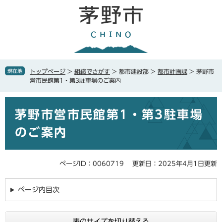
ペ
メ
ー
ニ
ジ
ュ
の
ー
先
を
頭
飛
で
ば
現在地
トップページ
>
組織でさがす
>
都市建設部
>
都市計画課
>
茅野市
す
し
営市民館第1・第3駐車場のご案内
。
て
本
本
文
茅野市営市民館第1・第3駐車場
文
へ
のご案内
ページID：0060719
更新日：2025年4月1日更新
ページ内目次
表のサイズを切り替える