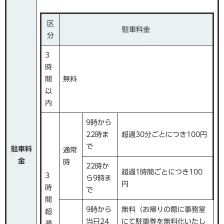
区
駐車料金
分
3
時
間
無料
以
内
9時から
22時ま
超過30分ごとにつき100円
で
駐車料
通常
金
時
22時か
超過1時間ごとにつき100
3
ら9時ま
円
時
で
間
9時から
無料（お帰りの際に事務室
超
当日24
にて駐車券を無料化いたし
過