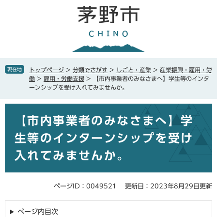
ペ
メ
ー
ニ
ジ
ュ
の
ー
先
を
頭
飛
で
ば
現在地
トップページ
>
分類でさがす
>
しごと・産業
>
産業振興・雇用・労
す
し
働
>
雇用・労働支援
>
【市内事業者のみなさまへ】学生等のインタ
。
て
ーンシップを受け入れてみませんか。
本
文
本
へ
【市内事業者のみなさまへ】学
文
生等のインターンシップを受け
入れてみませんか。
ページID：0049521
更新日：2023年8月29日更新
ページ内目次