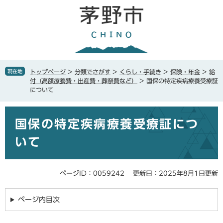
ペ
メ
ー
ニ
ジ
ュ
の
ー
先
を
頭
飛
で
ば
現在地
トップページ
>
分類でさがす
>
くらし・手続き
>
保険・年金
>
給
す
し
付（高額療養費・出産費・葬祭費など）
>
国保の特定疾病療養受療証
。
て
について
本
文
本
へ
国保の特定疾病療養受療証につ
文
いて
ページID：0059242
更新日：2025年8月1日更新
ページ内目次