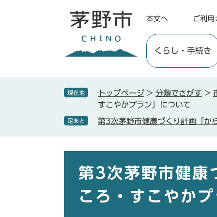
ペ
メ
ー
ニ
本文へ
ご利用
ジ
ュ
の
ー
くらし
・手続き
先
を
頭
飛
で
ば
す
し
トップページ
>
分類でさがす
>
現在地
。
て
すこやかプラン」について
本
第3次茅野市健康づくり計画「か
足あと
文
へ
本
文
第3次茅野市健康
ころ・すこやかプ