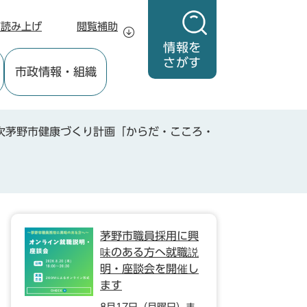
声読み上げ
閲覧補助
情報を
さがす
市政情報
・組織
次茅野市健康づくり計画「からだ・こころ・
茅野市職員採用に興
味のある方へ就職説
明・座談会を開催し
ます