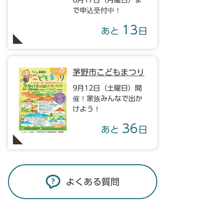
8月17日（月曜日）ま
で申込受付中！
13
あと
日
茅野市こどもまつり
9月12日（土曜日）開
催！家族みんなで出か
けよう！
36
あと
日
よくある質問