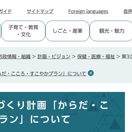
ガイド
サイトマップ
Foreign languages
音
子育て
・教育
しごと
・産業
観光
・魅力
・文化
市政情報・組織
>
計画・ビジョン
>
保健・医療・福祉
>
第3
らだ・こころ・すこやかプラン」について
づくり計画「からだ・こ
ラン」について